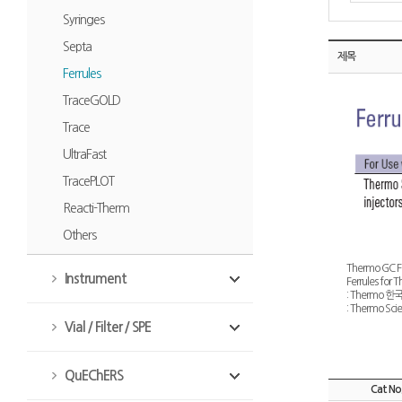
Syringes
Septa
제목
Ferrules
TraceGOLD
Trace
UltraFast
TracePLOT
Reacti-Therm
Others
Thermo GC Fe
Instrument
Ferrules for 
: Thermo 
: Thermo S
Vial / Filter / SPE
QuEChERS
Cat No